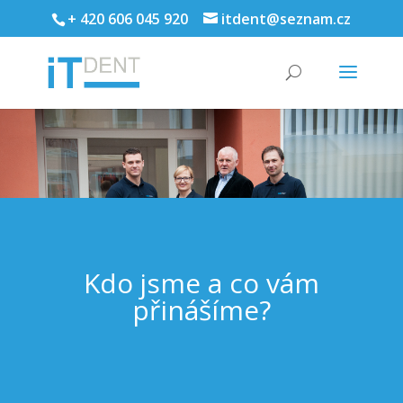
+ 420 606 045 920
itdent@seznam.cz
Kdo jsme a co vám
přinášíme?