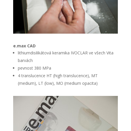
e.max CAD
lithiumdisilikátová keramika IVOCLAR ve všech Vita
barvách
pevnost 380 MPa
4 translucence HT (high translucence), MT
(medium), LT (low), MO (medium opacita)