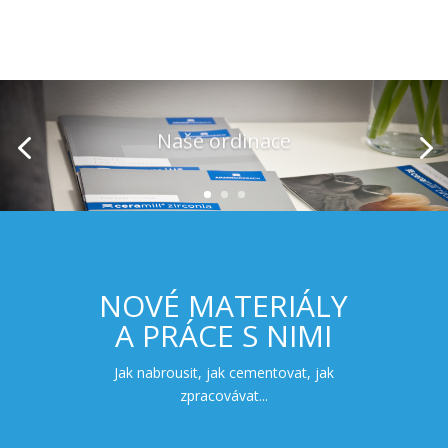
Náš tým
NOVÉ MATERIÁLY
A PRÁCE S NIMI
Jak nabrousit, jak cementovat, jak
zpracovávat...