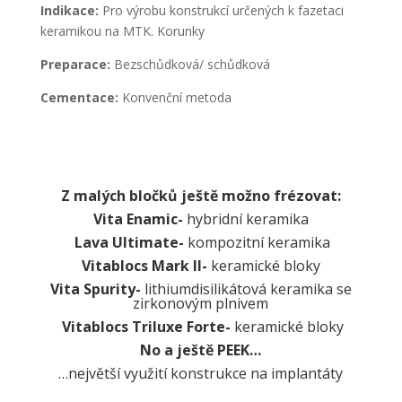
Indikace:
Pro výrobu konstrukcí určených k fazetaci
keramikou na MTK. Korunky
Preparace:
Bezschůdková/ schůdková
Cementace:
Konvenční metoda
Z malých bločků ještě možno frézovat:
Vita Enamic-
hybridní keramika
Lava Ultimate-
kompozitní keramika
Vitablocs Mark II-
keramické bloky
Vita Spurity-
lithiumdisilikátová keramika se
zirkonovým plnivem
Vitablocs Triluxe Forte-
keramické bloky
No a ještě PEEK…
…největší využití konstrukce na implantáty