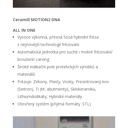
Ceramill MOTION2 DNA
ALL IN ONE
Vysoce výkonná, přesná 5osá hybridní fréza
s nejnovější technologií frézování
Automatická jednotka pro suché i mokré frézování/
broušení/ carving
Široké indikační pole protetických výrobků a
materiálů
Frézuje: Zirkony, Plasty, Vosky, Presintrovaný kov
(Sintron), Ti (tit. abutmenty), Sklokeramiku,
Lithiumdisilikáty, Hybridní materiály
Otevřený systém (přijímá formáty .STL)