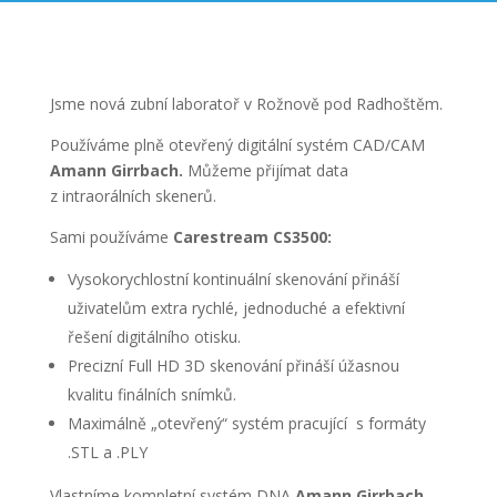
Jsme nová zubní laboratoř v Rožnově pod Radhoštěm.
Používáme plně otevřený digitální systém CAD/CAM
Amann Girrbach.
Můžeme přijímat data
z intraorálních skenerů.
Sami používáme
Carestream CS3500:
Vysokorychlostní kontinuální skenování přináší
uživatelům extra rychlé, jednoduché a efektivní
řešení digitálního otisku.
Precizní Full HD 3D skenování přináší úžasnou
kvalitu finálních snímků.
Maximálně „otevřený“ systém pracující s formáty
.STL a .PLY
Vlastníme kompletní systém DNA
Amann Girrbach.