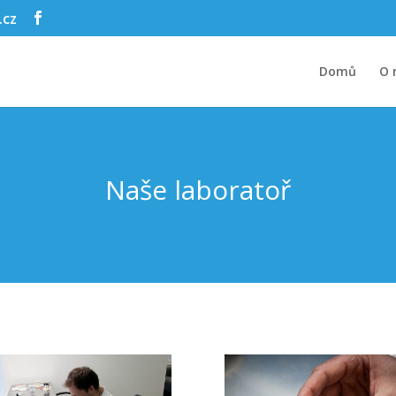
.cz
Domů
O 
Naše laboratoř