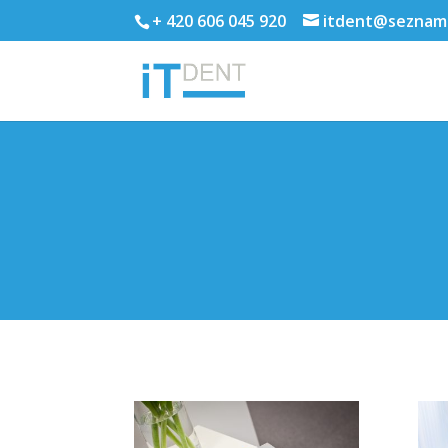
+ 420 606 045 920
itdent@seznam